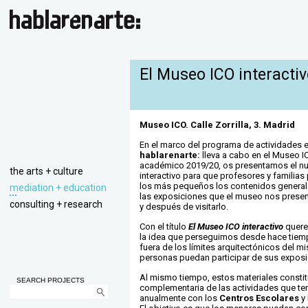
El Museo ICO interacti
Museo ICO. Calle Zorrilla, 3. Madrid
En el marco del programa de actividades 
hablarenarte:
lleva a cabo en el Museo I
académico 2019/20, os presentamos el nu
the arts + culture
interactivo para que profesores y familias
los más pequeños los contenidos general
mediation + education
las exposiciones que el museo nos presen
consulting + research
y después de visitarlo.
Con el título
El Museo ICO interactivo
quere
la idea que perseguimos desde hace tiemp
fuera de los límites arquitectónicos del m
personas puedan participar de sus exposi
Al mismo tiempo, estos materiales consti
SEARCH PROJECTS
complementaria de las actividades que 
anualmente con los
Centros Escolares
y 