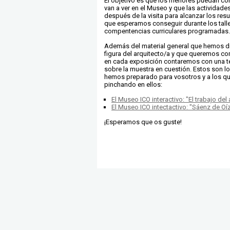
El objetivo es que los menores puedan c
van a ver en el Museo y que las actividad
después de la visita para alcanzar los res
que esperamos conseguir durante los talle
compentencias curriculares programadas.
Además del material general que hemos d
figura del arquitecto/a y que queremos co
en cada exposición contaremos con una t
sobre la muestra en cuestión. Estos son l
hemos preparado para vosotros y a los q
pinchando en ellos:
El Museo ICO interactivo: "El trabajo del
El Museo ICO intectactivo: "Sáenz de Oíz
¡Esperamos que os guste!