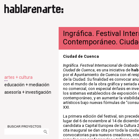
Ingráfica. Festival Int
Contemporáneo. Ciuda
Ciudad de Cuenca
Ingráfica. Festival Internacional de Graba
Ciudad de Cuenca
, es una iniciativa de
hab
por el Ayuntamiento de Cuenca con el res
artes + cultura
de la Ciudad. Su finalidad es convocar anu
con el mundo de la obra gráfica y seriada
educación + mediación
no comercial, con especial énfasis en inves
asesoría + investigación
los sistemas establecidos de exposición 
contemporáneo, y en aumentar la visibilid
artísticos bajo nuevas fórmulas de “consumi
XXI.
La primera edición del festival, sin preced
lugar del 6 de noviembre al 14 de diciemb
candidata a Capital Europea de la Cultura 
BUSCAR PROYECTOS
cita inaugural se dan cita por toda la ciud
convocatorias para nuevos creadores, int