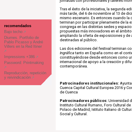
jornadas con profesionales y talleres mon
Tras el éxito de la iniciativa, la segunda e
más tarde, del 6 de noviembre al 13 de di
mismo escenario. Es entonces cuando la c
terminan por participar plenamente de la 
recomendados
congrega en las distintas sedes y espacio
propuestas más innovadores en el ámbito d
Bajo techo
ampliando la oferta de exposiciones y de 
Diurnes. Portfolio de
destinadas al público.
Pablo Picasso y André
Villers en la Red Itiner
Las dos ediciones del festival terminan c
Ingráfica
tanto en España como en el conte
Impressions +386
constituyéndose desde entonces como un
internacional de apoyo a la creación y difu
Password: Printmaking
contemporánea.
Reproducción, repetición
y reivindicación
Patrocinadores institucionales:
Ayunta
Cuenca Capital Cultural Europea 2016 y Co
de Cuenca
Patrocinadores públicos:
Universidad d
Instituto Cultural Rumano, Foro Cultural de 
Polaco de Madrid, Istituto Italiano di Cult
Social y Cultural.