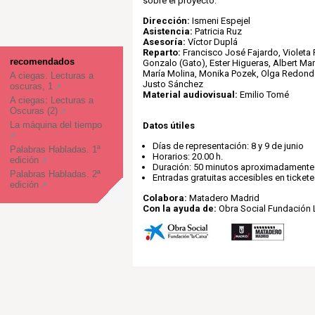
sobre el proyecto.
Dirección:
Ismeni Espejel
Asistencia:
Patricia Ruz
Asesoría:
Víctor Duplá
Reparto:
Francisco José Fajardo, Violeta 
recomendados
Gonzalo (Gato), Ester Higueras, Albert Mar
María Molina, Monika Pozek, Olga Redond
A ciegas. Lecturas a
Justo Sánchez
oscuras, 1
Material audiovisual:
Emilio Tomé
A ciegas: Lecturas a
Oscuras (2)
La máquina del tiempo
Datos útiles
Días de representación: 8 y 9 de junio
Palabras Habladas. 1ª
Horarios: 20.00 h.
edición
Duración: 50 minutos aproximadamente
Palabras Habladas. 2ª
Entradas gratuitas accesibles en ticket
edición
Colabora:
Matadero Madrid
Con la ayuda de:
Obra Social Fundación 