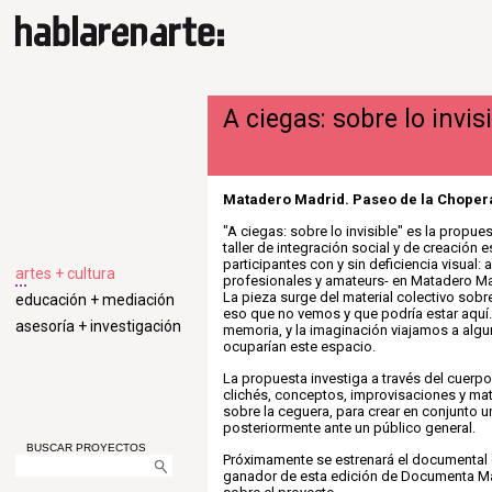
A ciegas: sobre lo invis
Matadero Madrid. Paseo de la Chopera
"A ciegas: sobre lo invisible" es la propue
taller de integración social y de creación 
participantes con y sin deficiencia visual: a
artes + cultura
profesionales y amateurs- en Matadero Madr
La pieza surge del material colectivo sobre 
educación + mediación
eso que no vemos y que podría estar aquí. 
asesoría + investigación
memoria, y la imaginación viajamos a alg
ocuparían este espacio.
La propuesta investiga a través del cuerpo 
clichés, conceptos, improvisaciones y ma
sobre la ceguera, para crear en conjunto u
posteriormente ante un público general.
BUSCAR PROYECTOS
Próximamente se estrenará el documental 
ganador de esta edición de Documenta Ma