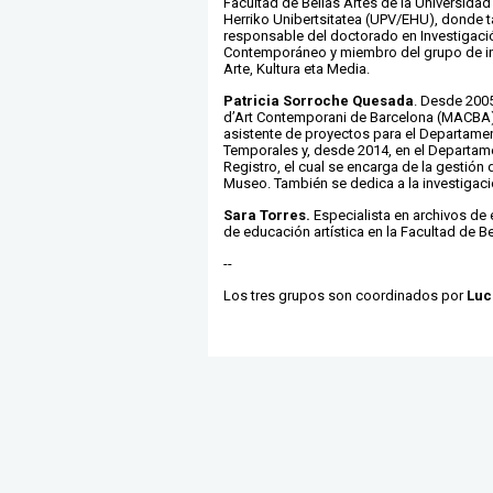
Facultad de Bellas Artes de la Universida
Herriko Unibertsitatea (UPV/EHU), donde 
responsable del
doctorado en Investigaci
Contemporáneo y miembro del grupo de i
Arte, Kultura eta Media.
Patricia Sorroche Quesada
. Desde 2005
d’Art Contemporani de Barcelona (MACBA
asistente de proyectos para el Departame
Temporales y, desde 2014, en el Departam
Registro, el cual se encarga de la gestión 
Museo. También se dedica a la investigació
Sara Torres.
Especialista en archivos de
de educación artística en la Facultad de B
--
Los tres grupos son coordinados por
Luc