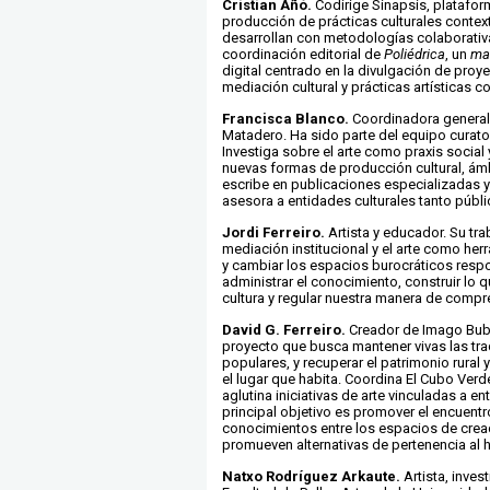
Cristian Añó.
Codirige Sinapsis, platafor
producción de prácticas culturales contex
desarrollan con metodologías colaborativ
coordinación editorial de
Poliédrica
, un
ma
digital centrado en la divulgación de proye
mediación cultural y prácticas artísticas c
Francisca Blanco.
Coordinadora general
Matadero. Ha sido parte del equipo curato
Investiga sobre el arte como praxis social 
nuevas formas de producción cultural, ám
escribe en publicaciones especializadas y
asesora a entidades culturales tanto públ
Jordi Ferreiro
.
Artista y educador. Su tra
mediación institucional y el arte como
herr
y cambiar los espacios burocráticos resp
administrar el conocimiento, construir lo
cultura y regular nuestra
manera de compre
David G. Ferreiro.
Creador de Imago Bubo
proyecto que busca mantener
vivas las tr
populares, y recuperar el patrimonio rural y
el lugar que habita. Coordina El Cubo Verd
aglutina iniciativas de arte vinculadas a en
principal objetivo es promover el encuentr
conocimientos entre los espacios de crea
promueven alternativas de pertenencia al h
Natxo Rodríguez Arkaute.
Artista, inves