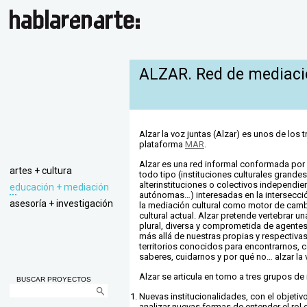
ALZAR. Red de mediaci
Alzar la voz juntas (Alzar) es unos de los 
plataforma
MAR
.
Alzar es una red informal conformada por 
artes + cultura
todo tipo (instituciones culturales grande
alterinstituciones o colectivos independi
educación + mediación
autónomas…) interesadas en la intersecci
asesoría + investigación
la mediación cultural como motor de cam
cultural actual. Alzar pretende vertebrar u
plural, diversa y comprometida de agent
más allá de nuestras propias y respectiva
territorios conocidos para encontrarnos, 
saberes, cuidarnos y por qué no… alzar la 
Alzar se articula en torno a tres grupos de 
BUSCAR PROYECTOS
Nuevas institucionalidades, con el objetivo
analizar nuevas formas de entender el rol d