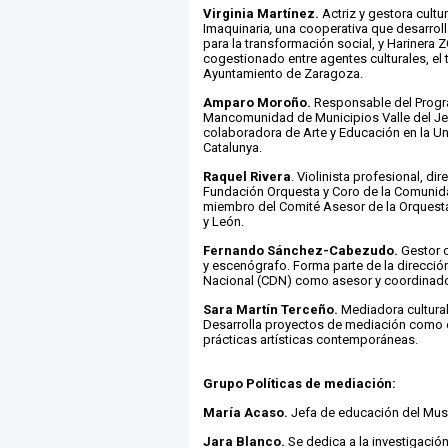
Virginia Martínez.
Actriz y gestora cultur
Imaquinaria
,
una cooperativa que desarroll
para la transformación social, y Harinera 
cogestionado entre agentes culturales, el t
Ayuntamiento de Zaragoza.
Amparo Moroño.
Responsable del Progra
Mancomunidad de Municipios Valle del Jer
colaboradora de Arte y Educación en la Un
Catalunya.
Raquel Rivera
. Violinista profesional, dir
Fundación Orquesta y Coro de la Comunid
miembro del Comité Asesor de la Orquesta 
y León.
Fernando Sánchez-Cabezudo.
Gestor c
y escenógrafo. Forma parte de la direcció
Nacional (CDN) como asesor y coordinador
Sara Martín Terceño.
Mediadora cultura
Desarrolla proyectos de mediación como 
prácticas artísticas contemporáneas.
Grupo Políticas de mediación:
María Acaso.
Jefa de educación del Mus
Jara Blanco.
Se dedica a la investigació