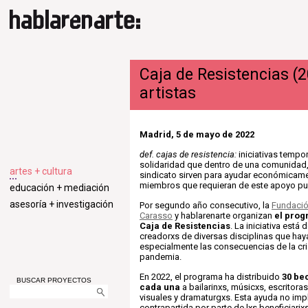
Caja de Resistencias (
artistas
Madrid, 5 de mayo de 2022
def. cajas de resistencia:
iniciativas tempo
solidaridad que dentro de una comunidad,
artes + cultura
sindicato sirven para ayudar económicame
miembros que requieran de este apoyo pu
educación + mediación
asesoría + investigación
Por segundo año consecutivo, la
Fundació
Carasso
y hablarenarte organizan
el prog
Caja de Resistencias
. La iniciativa está
creadorxs de diversas disciplinas que hay
especialmente las consecuencias de la cri
pandemia.
En 2022, el programa ha distribuido
30 be
BUSCAR PROYECTOS
cada una
a bailarinxs, músicxs, escritoras
visuales y dramaturgxs. Esta ayuda no imp
contrapartida por parte de lxs beneficiari