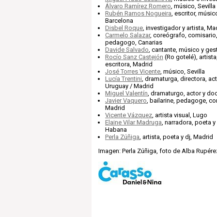
Álvaro Ramírez Romero
, músico, Sevilla
Rubén Ramos Nogueira
, escritor, músic
Barcelona
Disbel Roque
, investigador y artista, Ma
Carmelo Salazar
, coreógrafo, comisario
pedagogo, Canarias
Davide Salvado
, cantante, músico y gest
Rocío Sanz Castejón
(Ro gotelé), artista
escritora, Madrid
José Torres Vicente
, músico, Sevilla
Lucía Trentini
, dramaturga, directora, act
Uruguay / Madrid
Miguel Valentín
, dramaturgo, actor y do
Javier Vaquero
, bailarine, pedagoge, cor
Madrid
Vicente Vázquez
, artista visual, Lugo
Elaine Vilar Madruga
, narradora, poeta 
Habana
Perla Zúñiga
, artista, poeta y dj, Madrid
Imagen: Perla Zúñiga, foto de Alba Rupére