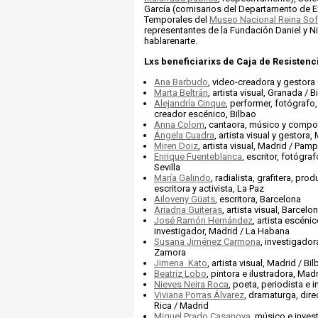
García (comisarios del Departamento de 
Temporales del
Museo Nacional Reina Sof
representantes de la Fundación Daniel y N
hablarenarte.
Lxs beneficiarixs de Caja de Resistenc
Ana Barbudo
, video-creadora y gestora 
Marta Beltrán
, artista visual, Granada / B
Alejandría Cinque
, performer, fotógrafo,
creador escénico, Bilbao
Anna Colom
, cantaora, músico y compo
Ángela Cuadra
, artista visual y gestora,
Miren Doiz
, artista visual, Madrid / Pam
Enrique Fuenteblanca
, escritor, fotógraf
Sevilla
María Galindo
, radialista, grafitera, pro
escritora y activista, La Paz
Ailoveny Güats
, escritora, Barcelona
Ariadna Guiteras
, artista visual, Barcelo
José Ramón Hernández
, artista escéni
investigador, Madrid / La Habana
Susana Jiménez Carmona
, investigador
Zamora
Jimena Kato
, artista visual, Madrid / Bi
Beatriz Lobo
, pintora e ilustradora, Mad
Nieves Neira Roca
, poeta, periodista e 
Viviana Porras Álvarez
, dramaturga, dire
Rica / Madrid
Miguel Prado Casanova
, músico e invest