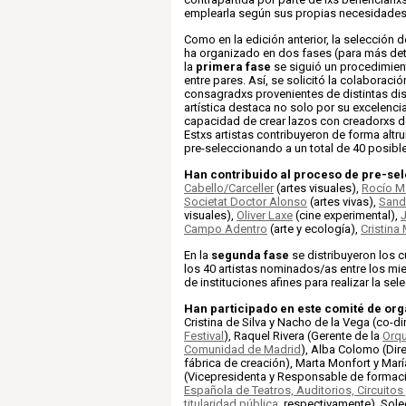
emplearla según sus propias necesidades 
Como en la edición anterior, la selección d
ha organizado en dos fases (para más det
la
primera fase
se siguió un procedimie
entre pares. Así, se solicitó la colaboraci
consagradxs provenientes de distintas dis
artística destaca no solo por su excelenci
capacidad de crear lazos con creadorxs d
Estxs artistas contribuyeron de forma altru
pre-seleccionando a un total de 40 posible
Han contribuido al proceso de pre-se
Cabello/Carceller
(artes visuales),
Rocío M
Societat Doctor Alonso
(artes vivas),
Sand
visuales),
Oliver Laxe
(cine experimental),
Campo Adentro
(arte y ecología),
Cristina
En la
segunda fase
se distribuyeron los c
los 40 artistas nominados/as entre los m
de instituciones afines para realizar la sele
Han participado en este comité de org
Cristina de Silva y Nacho de la Vega (co-d
Festival
), Raquel Rivera (Gerente de la
Orqu
Comunidad de Madrid
), Alba Colomo (Dir
fábrica de creación), Marta Monfort y Marí
(Vicepresidenta y Responsable de formac
Española de Teatros, Auditorios, Circuitos 
titularidad pública
, respectivamente), Sole