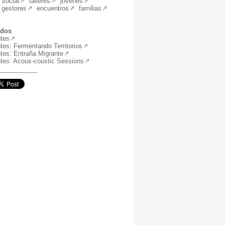
social
talleres
jóvenes
gestores
encuentros
familias
ados
tes
es: Fermentando Territorios
es: Entraña Migrante
tes: Acous-coustic Sessions