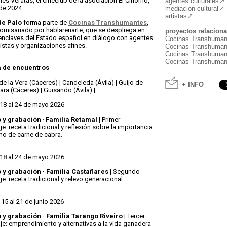
nes Veratas, el cineclub de la asociación El Cinorrio,
agentes culturales
de 2024.
mediación cultural
artistas
de Palo
forma parte de
Cocinas Transhumantes
,
omisariado por hablarenarte, que se despliega en
proyectos relacion
 enclaves del Estado español en diálogo con agentes
Cocinas Transhuman
tistas y organizaciones afines.
Cocinas Transhumant
Cocinas Transhumant
Cocinas Transhuman
 de encuentros
de la Vera (Cáceres) | Candeleda (Ávila) | Guijo de
+ INFO
ra (Cáceres) | Guisando (Ávila) |
 18 al 24 de mayo 2026
 y grabación
·
Familia Retamal
| Primer
e: receta tradicional y reflexión sobre la importancia
o de carne de cabra.
 18 al 24 de mayo 2026
 y grabación · Familia Castañares
| Segundo
e: receta tradicional y relevo generacional.
 15 al 21 de junio 2026
 y grabación · Familia Tarango Riveiro
| Tercer
je: emprendimiento y alternativas a la vida ganadera