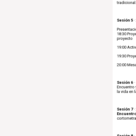
tradicional
Sesión 5
·
Presentaci
18:30 Proy
proyecto
19:00 Acti
19:30 Proy
20:00 Mesa
Sesión 6
·
Encuentro y
la vida en 
Sesión 7
·
Encuentro
cortometraj
Sesión 8
·