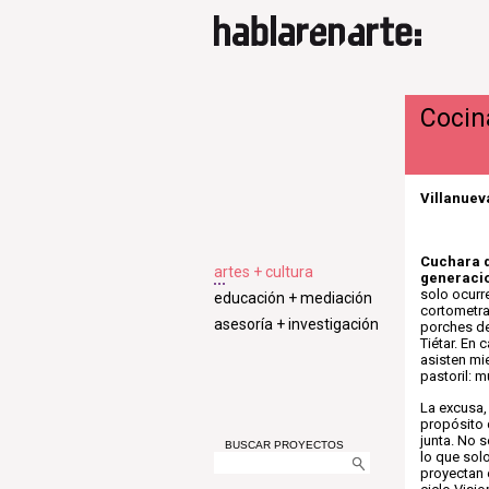
Cocin
Villanuev
Cuchara d
artes + cultura
generaci
solo ocurr
educación + mediación
cortometra
asesoría + investigación
porches de 
Tiétar. En
asisten mie
pastoril: m
La excusa, 
propósito 
junta. No 
BUSCAR PROYECTOS
lo que sol
proyectan 