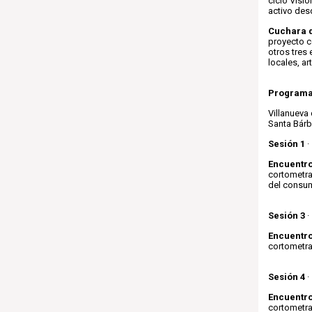
ciclo Visio
activo des
Cuchara 
proyecto c
otros tres
locales, ar
Programa
Villanueva 
Santa Bárba
Sesión 1
·
Encuentro
cortometraj
del consum
Sesión 3
·
Encuentro
cortometraj
Sesión 4
·
Encuentro
cortometra