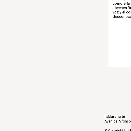
como el En
Jóvenes Ru
voz y el c
desconocen
hablarenarte
Avenida Alfonso 
© Copyright habl