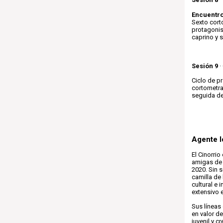
Encuentro
Sexto cort
protagonis
caprino y s
Sesión 9
·
Ciclo de p
cortometra
seguida de
Agente lo
El Cinorri
amigas de 
2020. Sin 
camilla de
cultural e
extensivo e
Sus líneas 
en valor de
juvenil y c