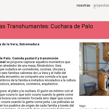
nosotras
proyectos
as Transhumantes: Cuchara de Palo
a de la Vera, Extremadura
e Palo. Comida pastoril y transmisión
onal
se propone capturar aquellos momentos que
en alrededor de una mesa, filmándolos. Seis
jes rodados en comedores, cocinas, chozas y
seis familias cabreras de La Vera y el Valle del
 cada encuentro se comparte una comida a la que
mbros de la familia e invitados vinculados a la cultura
úsicos, artesanos, cocineros, arquitectos.
pura: el plato y la cuchara. El guión es mínimo con el
que ocurra lo que solo ocurre cuando la gente come
se busca una conexión forzada sino dejar que ocurra
o ocurre cuando la gente come junta. Las películas se
en los pueblos de origen de cada familia a través del
tags