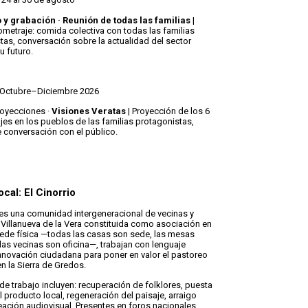
 y grabación · Reunión de todas las familias
|
ometraje: comida colectiva con todas las familias
tas, conversación sobre la actualidad del sector
u futuro.
 Octubre–Diciembre 2026
royecciones ·
Visiones Veratas
| Proyección de los 6
jes en los pueblos de las familias protagonistas,
 conversación con el público.
cal: El Cinorrio
o es una comunidad intergeneracional de vecinas y
Villanueva de la Vera constituida como asociación en
sede física —todas las casas son sede, las mesas
 las vecinas son oficina—, trabajan con lenguaje
 innovación ciudadana para poner en valor el pastoreo
n la Sierra de Gredos.
de trabajo incluyen: recuperación de folklores, puesta
l producto local, regeneración del paisaje, arraigo
reación audiovisual. Presentes en foros nacionales