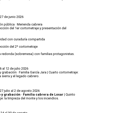
.
 27 de junio 2026
ón pública · Merienda cabrera
ección del 1er cortometraje y presentación del
vidad con curaduría compartida
ección del 2º cortometraje
 redonda (sobremesa) con familias protagonistas.
 6 al 12 de julio 2026
 grabación · Familia García Jara |
Cuarto cortometraje:
la sierra y el legado cabrero.
 27 julio al 2 de agosto 2026
 y grabación · Familia cabrera de Losar
|
Quinto
e: la limpieza del monte y los incendios.
 24 al 30 de agosto