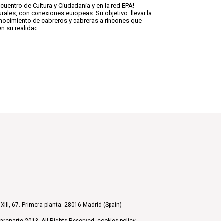
cuentro de Cultura y Ciudadanía y en la red EPA!
rales, con conexiones europeas. Su objetivo: llevar la
onocimiento de cabreros y cabreras a rincones que
 su realidad.
XIII, 67. Primera planta. 28016 Madrid (Spain)
arenarte 2018. All Rights Reserved.
cookies policy