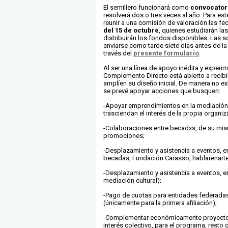
El semillero funcionará como
convocatori
resolverá dos o tres veces al año. Para es
reunir a una comisión de valoración las fe
del 15 de octubre
, quienes estudiarán las
distribuirán los fondos disponibles. Las s
enviarse como tarde siete días antes de la 
través del
presente formulario
.
Al ser una línea de apoyo inédita y experim
Complemento Directo
está abierto a recib
amplíen su diseño inicial. De manera no e
se prevé apoyar acciones que busquen:
-Apoyar emprendimientos en la mediación 
trasciendan el interés de la propia organiz
-Colaboraciones entre becadxs, de su mis
promociones;
-Desplazamiento y asistencia a eventos, e
becadas, Fundación Carasso, hablarenarte
-Desplazamiento y asistencia a eventos, e
mediación cultural);
-Pago de cuotas para entidades federada
(únicamente para la primera afiliación);
-Complementar económicamente proyecto
interés colectivo, para el programa, resto 