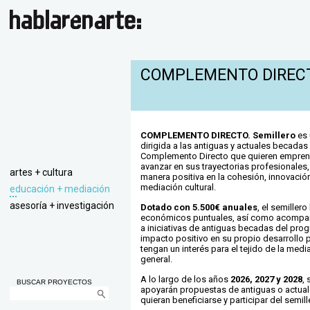
COMPLEMENTO DIRECTO
COMPLEMENTO DIRECTO. Semillero
es 
dirigida a las antiguas y actuales becada
Complemento Directo
que quieren empren
avanzar en sus trayectorias profesionale
artes + cultura
manera positiva en la cohesión, innovació
mediación cultural.
educación + mediación
asesoría + investigación
Dotado con 5.500€ anuales
, el semiller
económicos puntuales, así como acompañ
a iniciativas de antiguas becadas del pro
impacto positivo en su propio desarrollo p
tengan un interés para el tejido de la media
general.
A lo largo de los años
2026, 2027 y 2028
, 
BUSCAR PROYECTOS
apoyarán propuestas de antiguas o actua
quieran beneficiarse y participar del semill