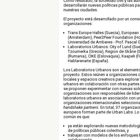
Como resultado, la sociedad civil y las au
desarrollarán nuevas políticas públicas pa
nuestras ciudades.
El proyecto está desarrollado por un cons
organizaciones:
Trans Europe Halles (Suecia), European 
(Amsterdam), Peer2Peer Foundation (Hol
Universidad de Amberes - Prof. Pascal G
Laboratorios Urbanos: City of Lund (Sue
Tzoumerka (Grecia), Region de Skåne 
(Rumania), CIKE (Eslovaquia), Kaapeli (F
Hablarenarte (España).
Los Laboratorios Urbanos son el elemento
proyecto. Estos reúnen a organizaciones c
locales y espacios creativos para explora
urbanos en colaboración con otras partes 
se proponen experimentar con nuevas solu
organizaciones son responsables de lidera
laboratorios urbanos en asociación con un
organizaciones internacionales seleccion
handshake partners
. En total, 37 organiza
europeos forman parte de Urban Labs. Lo 
común es que:
ya están explorando nuevas metodologí
de políticas públicas colectivas, y
trabajan con modelos de los enfoques h
colaboración.