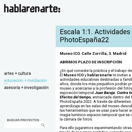
Escala 1:1. Actividades 
PhotoEspaña22
Museo ICO. Calle Zorrilla, 3. Madrid
ABRIMOS PLAZO DE INSCRIPCIÓN
¿En qué consiste la práctica y el trabajo d
artes + cultura
El
Museo ICO
y
hablarenarte
te invitan a
actividades educativas destinadas a famil
educación + mediación
años, donde los más pequeños podrán pr
asesoría + investigación
museo y acercarse a la profesión del fotóg
exposicón temporal
Juan Baraja.
Contra to
Efectos del tiempo,
enmarcada dentro del f
PhotoEspaña 2022. A través de diferentes
aprendizaje en las salas del museo descu
las herramientas que se usan para hacer s
magia lumínico-espacio-temporal que se ocu
la cámara de fotos.
BUSCAR PROYECTOS
Para ello jugaremos experimentando otras