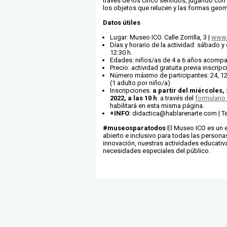
través de los cinco sentidos, jugando con 
los objetos que relucen y las formas geom
Datos útiles
Lugar: Museo ICO. Calle Zorrilla, 3 |
www.
Días y horario de la actividad: sábado 
12:30 h.
Edades: niños/as de 4 a 6 años acompa
Precio: actividad gratuita previa inscripc
Número máximo de participantes: 24, 12
(1 adulto por niño/a)
Inscripciones:
a partir del miércoles,
2022, a las 10 h
. a través del
formulario
habilitará en esta misma página.
+INFO
: didactica@hablarenarte.com | Te
#museosparatodos
El Museo ICO es un 
abierto e inclusivo para todas las personas
innovación, nuestras actividades educativ
necesidades especiales del público.