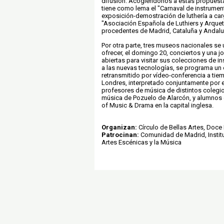
difusión. Acogiéndonos a estas propuesta
tiene como lema el "Carnaval de instrumen
exposición-demostración de luthería a ca
"Asociación Española de Luthiers y Arquet
procedentes de Madrid, Cataluña y Andalu
Por otra parte, tres museos nacionales se 
ofrecer, el domingo 20, conciertos y una j
abiertas para visitar sus colecciones de i
a las nuevas tecnologías, se programa un 
retransmitido por vídeo-conferencia a tiem
Londres, interpretado conjuntamente por 
profesores de música de distintos colegi
música de Pozuelo de Alarcón, y alumnos d
of Music & Drama en la capital inglesa.
Organizan:
Círculo de Bellas Artes, Doce
Patrocinan:
Comunidad de Madrid, Institu
Artes Escénicas y la Música