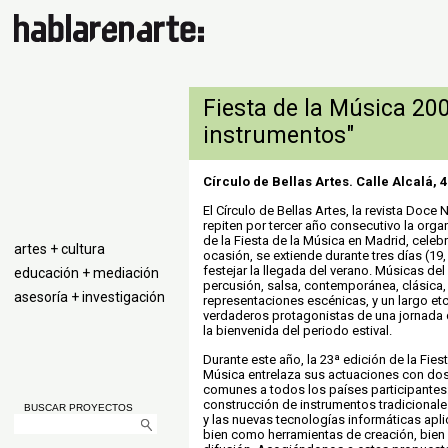
Fiesta de la Música 20
instrumentos"
Círculo de Bellas Artes. Calle Alcalá, 
El Círculo de Bellas Artes, la revista Doce
repiten por tercer año consecutivo la org
de la Fiesta de la Música en Madrid, celeb
artes + cultura
ocasión, se extiende durante tres días (19,
festejar la llegada del verano. Músicas de
educación + mediación
percusión, salsa, contemporánea, clásica, 
asesoría + investigación
representaciones escénicas, y un largo et
verdaderos protagonistas de una jornada
la bienvenida del periodo estival.
Durante este año, la 23ª edición de la Fies
Música entrelaza sus actuaciones con dos
comunes a todos los países participantes: l
construcción de instrumentos tradicional
BUSCAR PROYECTOS
y las nuevas tecnologías informáticas apli
bien como herramientas de creación, bie