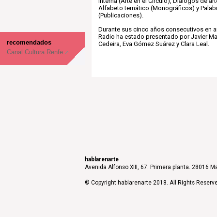
interna (Arte en el Círculo), Diálogos de art
Alfabeto temático (Monográficos) y Palabr
(Publicaciones).
Durante sus cinco años consecutivos en an
Radio ha estado presentado por Javier Ma
recomendados
Cedeira, Eva Gómez Suárez y Clara Leal.
Canal Cultura Renfe
hablarenarte
Avenida Alfonso XIII, 67. Primera planta. 28016 Ma
© Copyright hablarenarte 2018. All Rights Reserv