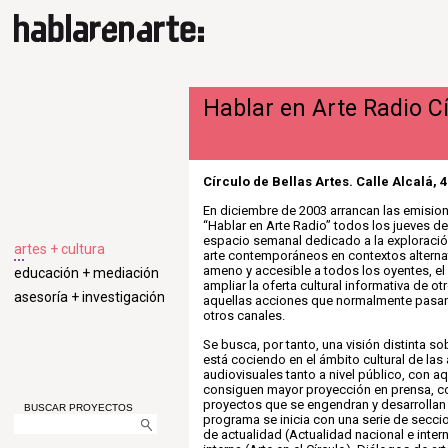
Hablar en Arte Radio C
Círculo de Bellas Artes. Calle Alcalá, 
En diciembre de 2003 arrancan las emisio
“Hablar en Arte Radio” todos los jueves de 
espacio semanal dedicado a la exploración
artes + cultura
arte contemporáneos en contextos alternat
ameno y accesible a todos los oyentes, e
educación + mediación
ampliar la oferta cultural informativa de ot
asesoría + investigación
aquellas acciones que normalmente pasa
otros canales.
Se busca, por tanto, una visión distinta so
está cociendo en el ámbito cultural de las 
audiovisuales tanto a nivel público, con a
consiguen mayor proyección en prensa, c
proyectos que se engendran y desarrollan 
BUSCAR PROYECTOS
programa se inicia con una serie de seccio
de actualidad (Actualidad nacional e inter