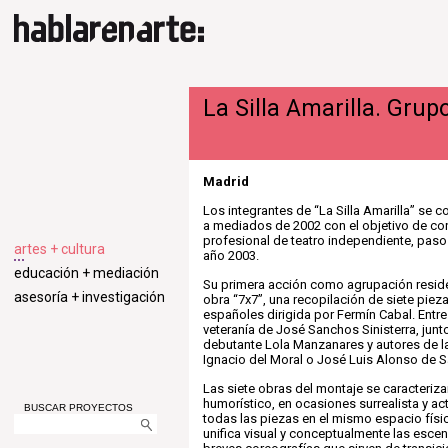
La Silla Amarilla. Grup
Madrid
Los integrantes de “La Silla Amarilla” se
a mediados de 2002 con el objetivo de co
profesional de teatro independiente, paso
artes + cultura
año 2003.
educación + mediación
Su primera acción como agrupación reside
asesoría + investigación
obra “7x7”, una recopilación de siete piez
españoles dirigida por Fermín Cabal. Entre
veteranía de José Sanchos Sinisterra, junto
debutante Lola Manzanares y autores de la 
Ignacio del Moral o José Luis Alonso de S
Las siete obras del montaje se caracteriz
humorístico, en ocasiones surrealista y act
BUSCAR PROYECTOS
todas las piezas en el mismo espacio físi
unifica visual y conceptualmente las esce