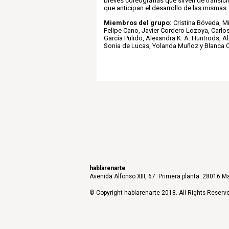
breves coreografías que sirven de transició
que anticipan el desarrollo de las mismas.
Miembros del grupo:
Cristina Bóveda, M
Felipe Cano, Javier Cordero Lozoya, Carlos
García Pulido, Alexandra K. A. Huntrods, 
Sonia de Lucas, Yolanda Muñoz y Blanca 
hablarenarte
Avenida Alfonso XIII, 67. Primera planta. 28016 Ma
© Copyright hablarenarte 2018. All Rights Reserv