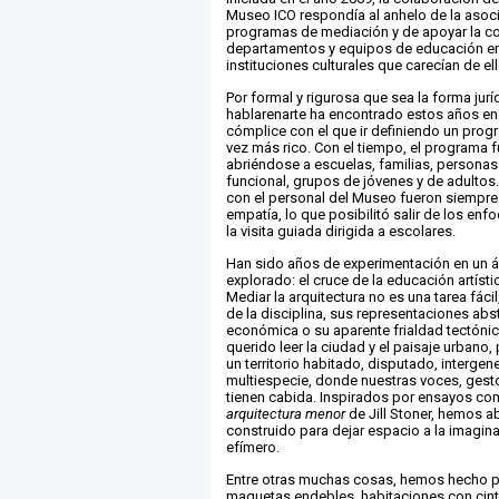
Museo ICO respondía al anhelo de la asoci
programas de mediación y de apoyar la co
departamentos y equipos de educación en
instituciones culturales que carecían de el
Por formal y rigurosa que sea la forma juríd
hablarenarte ha encontrado estos años e
cómplice con el que ir definiendo un pro
vez más rico. Con el tiempo, el programa f
abriéndose a escuelas, familias, personas
funcional, grupos de jóvenes y de adultos
con el personal del Museo fueron siempre
empatía, lo que posibilitó salir de los enf
la visita guiada dirigida a escolares.
Han sido años de experimentación en un 
explorado: el cruce de la educación artístic
Mediar la arquitectura no es una tarea fáci
de la disciplina, sus representaciones abs
económica o su aparente frialdad tectóni
querido leer la ciudad y el paisaje urbano,
un territorio habitado, disputado, intergen
multiespecie, donde nuestras voces, gest
tienen cabida. Inspirados por ensayos c
arquitectura menor
de Jill Stoner, hemos 
construido para dejar espacio a la imagina
efímero.
Entre otras muchas cosas, hemos hecho p
maquetas endebles, habitaciones con cint