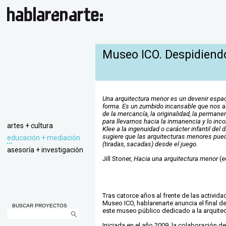
Museo ICO. Despidiend
Una arquitectura menor es un
devenir espa
forma. Es un zumbido incansable que nos al
de la mercancía, la originalidad, la permane
para llevarnos hacia la inmanencia y lo inc
artes + cultura
Klee a la ingenuidad o carácter infantil del 
sugiere que las arquitecturas menores pue
educación + mediación
(tiradas, sacadas) desde el juego.
asesoría + investigación
Jill Stoner,
Hacia una arquitectura menor
(e
Tras catorce años al frente de las activid
Museo ICO, hablarenarte anuncia el final d
BUSCAR PROYECTOS
este museo público dedicado a la arquitect
Iniciada en el año 2009, la colaboración d