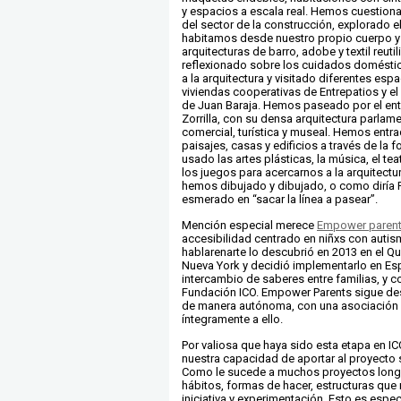
y espacios a escala real. Hemos cuestiona
del sector de la construcción, explorado 
habitamos desde nuestro propio cuerpo y
arquitecturas de barro, adobe y textil reut
reflexionado sobre los cuidados domésti
a la arquitectura y visitado diferentes es
viviendas cooperativas de Entrepatios y el
de Juan Baraja. Hemos paseado por el ento
Zorrilla, con su densa arquitectura parlame
comercial, turística y museal. Hemos entr
paisajes, casas y edificios a través de la 
usado las artes plásticas, la música, el te
los juegos para acercarnos a la arquitectu
hemos dibujado y dibujado, o como diría 
esmerado en “sacar la línea a pasear”.
Mención especial merece
Empower paren
accesibilidad centrado en niñxs con autism
hablarenarte lo descubrió en 2013 en el
Nueva York y decidió implementarlo en Esp
intercambio de saberes entre familias, y c
Fundación ICO. Empower Parents sigue d
de manera autónoma, con una asociación
íntegramente a ello.
Por valiosa que haya sido esta etapa en I
nuestra capacidad de aportar al proyecto 
Como le sucede a muchos proyectos longe
hábitos, formas de hacer, estructuras que 
iniciativa y experimentación. Esto es espe