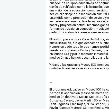
cuando los equipos educativos se contrat
través de vehículos como la licitación, qu
una visión de la educación como servicio.
sea en el paisaje de la mediación cultural, 
entendida como prestación de servicio y
verdadera- no termina de adecuarse a nues
hacer y proyección actual. Tenemos ganas
formas de trabajo en educación, mediació
pedagógica, donde creemos que seremos 
El testigo pasa ahora a Cápsula Cultura, e
nueva licitación, a la que deseamos suerte
Hemos cuidado todo lo que hemos podido 
nuestrxs compañerxs Paula y Samuel, que 
en Museo ICO, y por la memoria inmaterial 
mediación que hemos desarrollado a lo la
Y, dando las gracias a Museo ICO, nos rec
duda las líneas se volverán a cruzar en alg
—
El programa educativo en Museo ICO ha c
de toda la asociación, y especialmente co
mediación de Álvaro Molina Martín, Sofía 
González Cavero, Javier Martín, Sören Mes
Tanit Lagüens, Fran Rojas, Nuria Gregori, L
Pavón, Carmen Mateos, Carmen Riesta, Mig