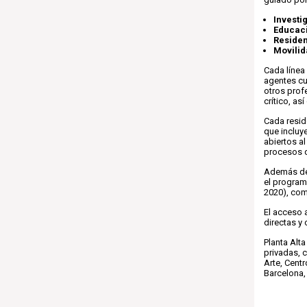
Investi
Educac
Residen
Movilid
Cada línea
agentes cul
otros prof
crítico, as
Cada resi
que incluye
abiertos al
procesos d
Además de
el progra
2020), com
El acceso a
directas y
Planta Alt
privadas, 
Arte, Cent
Barcelona, 