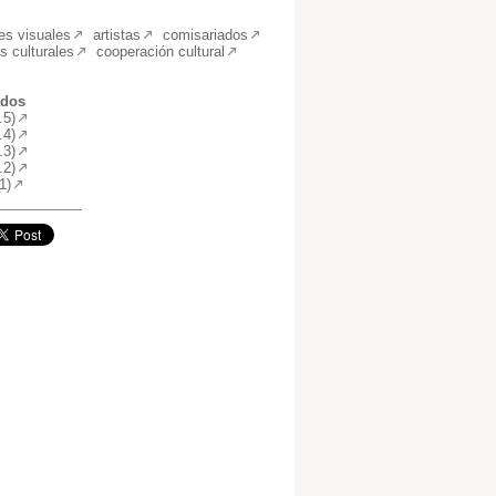
tes visuales
artistas
comisariados
s culturales
cooperación cultural
ados
.5)
.4)
.3)
.2)
1)