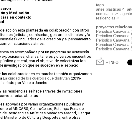
tags
gación
artes plásticas
ar
ión y Mediación
comisarios
agente
cias en contexto
residencias
ad
proyectos relacion
 de acción esta planteada en colaboración con otros
Periódico Caravana (
turales (artistas, comisarios, gestores culturales, y/o
Periódico Caravana (
esionales) vinculados de la creación y el pensamiento
Periódico Caravana (
í como instituciones afines.
Periódico Caravana (
Periódico Caravana (
dencia es acompañada por un
programa de activación
 exposiciones, charlas, talleres y diversos encuentros
 público general, con el objetivo de colectivizar los
+ INFO
e investigación que se suceden en el espacio.
 las colaboraciones en marcha también organizamos
ma
La ciudad de los cuerpos que disfrutan
(2019-
isariado por Violeta Janeiro.
 las residencias se hace a través de invitaciones
 convocatorias abiertas.
a es apoyada por varias organizaciones publicas y
como el MNCARS, CentroCentro, Estampa Feria de
ro de Residencias Artísticas Matadero Madrid, Hangar
el Ministerio de Cultura y Desportes, entre otras.