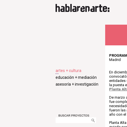
PROGRAMA
Madrid
artes + cultura
En diciemb
convocatór
educación + mediación
entidades 
asesoría + investigación
la puesta 
Planta Alt
De marzo a
fue compl
necesidade
fueron la
año con el
BUSCAR PROYECTOS
Planta Alt
guiado por