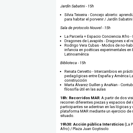
Jardín Sabatini - 15h
Silvia Teixeira - Concejo abierto: apren
para habitar el porvenir / Jardín Sabatini
Sala de protocolo Nouvel - 15h
La Parcería + Espacio Conciencia Afro - 
Dragones de Lavapiés - Dragones x el r
Rodrigo Vera Cubas - Modos de no-habla
infancia en poéticas experimentales en
Latinoamérica
Biblioteca - 15h
Renata Cervetto - Intercambios en prácti
pedagógicas entre España y América Lat
construcción
Marta Álvarez Guillen y AnaNan - Contub
filosofía útil en las aulas
18h
: Recorridos MAR
. A partir de dos vi
recorren diferentes piezas y espacios del
participantes se adentran en las lógicas y
plataforma MAR mediante un ejercicio de
situado.
19h30: Acción pública Intersticios
(La P
Afro) / Plaza Juan Goytisolo