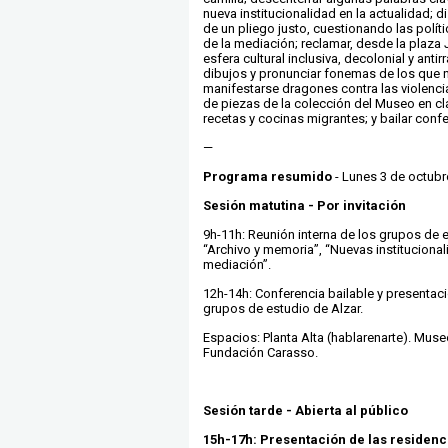
nueva institucionalidad en la actualidad; d
de un pliego justo, cuestionando las polít
de la mediación; reclamar, desde la plaza 
esfera cultural inclusiva, decolonial y antir
dibujos y pronunciar fonemas de los que n
manifestarse dragones contra las violencias
de piezas de la colección del Museo en cl
recetas y cocinas migrantes; y bailar conf
—
Programa resumido
- Lunes 3 de octubr
Sesión matutina - Por invitación
9h-11h: Reunión interna de los grupos de 
“Archivo y memoria”, “Nuevas institucional
mediación”.
12h-14h
: Conferencia bailable y presentac
grupos de estudio de Alzar.
Espacios
: Planta Alta (hablarenarte). Mus
Fundación Carasso.
Sesión tarde - Abierta al público
15h-17h: Presentación de las residen