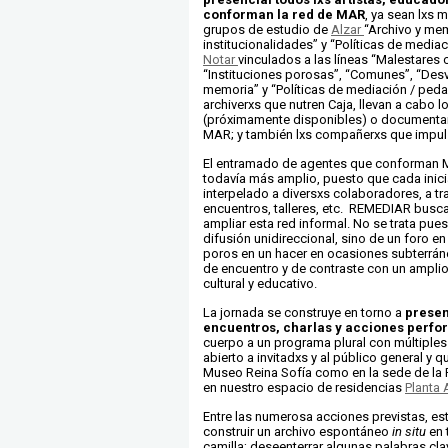
conforman la red de MAR
, ya sean lxs 
grupos de estudio de
Alzar
“Archivo y me
institucionalidades” y “Políticas de mediac
Notar
vinculados a las líneas “Malestare
“Instituciones porosas”, “Comunes”, “Desv
memoria” y “Políticas de mediación / pedag
archiverxs que nutren Caja, llevan a cabo 
(próximamente disponibles) o documentan
MAR; y también lxs compañerxs que impul
El entramado de agentes que conforman 
todavía más amplio, puesto que cada inic
interpelado a diversxs colaboradores, a tr
encuentros, talleres, etc. REMEDIAR busca 
ampliar esta red informal. No se trata pue
difusión unidireccional, sino de un foro en
poros en un hacer en ocasiones subterráne
de encuentro y de contraste con un amplio t
cultural y educativo.
La jornada se construye en torno a
presen
encuentros, charlas y acciones perfo
cuerpo a un programa plural con múltiples
abierto a invitadxs y al público general y 
Museo Reina Sofía como en la sede de la
en nuestro espacio de residencias
Planta 
Entre las numerosa acciones previstas, e
construir un archivo espontáneo
in situ
en 
camilla; deseenterrar
algunas palabras clav