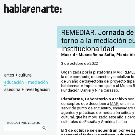
REMEDIAR. Jornada de 
torno a la mediación cul
institucionalidad
Madrid - Museo Reina Sofía, Planta Al
3 de octubre de 2022
Organizada por la plataforma MAR, REMED
artes + cultura
la que compartir, reconectar y socializar l
de un año de trayectoria del proyecto trip
educación + mediación
hablarenarte impulsamos junto al Museo Re
asesoría + investigación
Fundación Daniel y Nina Carasso.
Plataforma, Laboratorio o Archivo
son 
conceptos que describen a
MAR
, una ini
servir de punto de encuentro, ensayadero 
agentes y prácticas de mediación crítica y 
cultural, que ha movilizado este año a cer
culturales de España y América Latina.
BUSCAR PROYECTOS
El
3 de octubre se encuentran por vez
presencial todos lxs artistas, educad