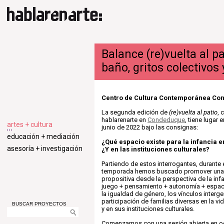
Balance (re)vuelta al pa
baño, gritos colectivos
Centro de Cultura Contemporánea Co
La segunda edición de
(re)vuelta al patio
, 
hablarenarte en
Condeduque
, tiene lugar 
artes + cultura
junio de 2022 bajo las consignas:
educación + mediación
¿Qué espacio existe para la infancia 
asesoría + investigación
¿Y en las instituciones culturales?
Partiendo de estos interrogantes, durante
temporada hemos buscado promover una m
propositiva desde la perspectiva de la infa
juego + pensamiento + autonomía + espaci
la igualdad de género, los vínculos interge
participación de familias diversas en la vid
BUSCAR PROYECTOS
y en sus instituciones culturales.
Comenzamos con una sesión abierta en o