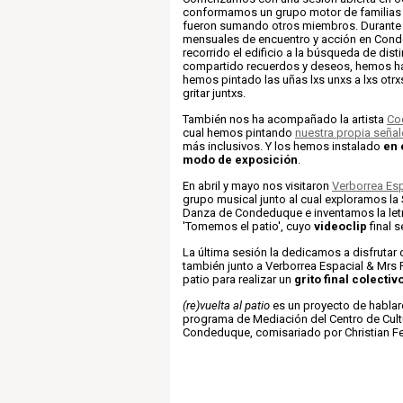
conformamos un grupo motor de familias 
fueron sumando otros miembros. Durante 
mensuales de encuentro y acción en Con
recorrido el edificio a la búsqueda de dist
compartido recuerdos y deseos, hemos ha
hemos pintado las uñas lxs unxs a lxs otr
gritar juntxs.
También nos ha acompañado la artista
Co
cual hemos pintando
nuestra propia señal
más inclusivos. Y los hemos instalado
en 
modo de exposición
.
En abril y mayo nos visitaron
Verborrea Es
grupo musical junto al cual exploramos la
Danza de Condeduque e inventamos la letr
'Tomemos el patio', cuyo
videoclip
final 
La última sesión la dedicamos a disfrutar
también junto a Verborrea Espacial & Mrs P
patio para realizar un
grito final colectiv
(re)vuelta al patio
es un proyecto de hablare
programa de Mediación del Centro de Cul
Condeduque, comisariado por Christian F