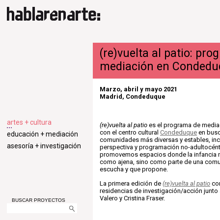
(re)vuelta al patio: pr
mediación en Condedu
Marzo, abril y mayo 2021
Madrid, Condeduque
artes + cultura
(re)vuelta al patio
es el programa de media
con el centro cultural
Condeduque
en busc
educación + mediación
comunidades más diversas y estables,
in
asesoría + investigación
perspectiva y programación no-adultocéntr
promovemos espacios donde la infancia 
como ajena, sino como parte de una comu
escucha y que propone.
La primera edición de
(re)vuelta al patio
co
residencias de investigación/acción junto a
Valero y Cristina Fraser.
BUSCAR PROYECTOS