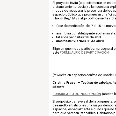
El proyecto invita (especialmente en esto
distanciamiento social) a la necesaria ex
modos de recuperar la presencia de los cu
espacio público que promuevan una “circul
(Hakim Bey/ TAZ), algo políticamente indi
fase de mediación: del 7 al 15 de marzo
asamblea constitutuyente ecofeminista: 
taller de pancartas: 28 de abril
manifiesta:
viernes 30 de abril
Elige en qué modo participar (presencial o
este
FORMUALRIO DE PARTICIPACIÓN
___________________
(re)vuelta en espacios
ocultos
de Conde D
Cristina Fraser –
Tácticas de sabotaje, h
infancia
FORMULARIO DE INSCRIPCIÓN
(abierta 
El propósito transversal de la propuesta, p
desarrollo artístico, es una mayor democra
espacios, especialmente algunos que no t
pero que parecen intocables. Habitarlos po