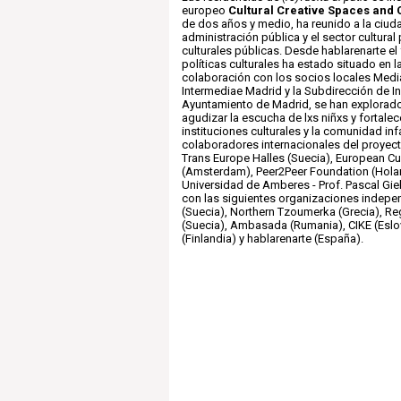
europeo
Cultural Creative Spaces and C
de dos años y medio, ha reunido a la ciuda
administración pública y el sector cultural 
culturales públicas. Desde hablarenarte el
políticas culturales ha estado situado en l
colaboración con los socios locales Medi
Intermediae Madrid y la Subdirección de I
Ayuntamiento de Madrid, se han explorado
agudizar la escucha de lxs niñxs y fortalece
instituciones culturales y la comunidad infa
colaboradores internacionales del proyecto
Trans Europe Halles (Suecia), European Cu
(Amsterdam), Peer2Peer Foundation (Holan
Universidad de Amberes - Prof. Pascal Giel
con las siguientes organizaciones indepen
(Suecia), Northern Tzoumerka (Grecia), R
(Suecia), Ambasada (Rumania), CIKE (Eslo
(Finlandia) y hablarenarte (España).