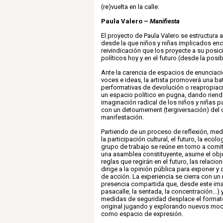
(re)vuelta en la calle:
Paula Valero –
Manifiesta
El proyecto de Paula Valero se estructura a
desde la que niños y niñas implicados enc
reivindicación que los proyecte a su posic
políticos hoy y en el futuro (desde la posib
Ante la carencia de espacios de enunciaci
voces e ideas, la artista promoverá una ba
performativas de devolución o reapropiaci
un espacio político en pugna, dando rienda
imaginación radical de los niños y niñas p
con un
detournement
(tergiversación) del
manifestación.
Partiendo de un proceso de reflexión, med
la participación cultural, el futuro, la ecolo
grupo de trabajo se reúne en torno a comi
una asamblea constituyente, asume el obj
reglas que regirán en el futuro, las relacio
dirige a la opinión pública para exponer 
de acción. La experiencia se cierra con 
presencia compartida que, desde este ima
pasacalle, la sentada, la concentración…) 
medidas de seguridad desplace el format
original jugando y explorando nuevos mod
como espacio de expresión.