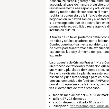
desacraliza estos lugares y demuestra cóm
asociada al caos de manera prejuiciosa, p
respetuosamente ese espacio y adjudica
ideas y modos de relacionarse en el mismo.
facilitar la conquista de la infancia de eso
negociación, la flexibilización y el acerca
a la investigación que se desarrollará en e
promueve la accesibilidad real y agencia de
institución cultural.
A través de un taller, podemos definir con u
de niñxs y adultxs criadores cómo habitar
Condeduque habitualmente no abiertos al 
de cierre para transformar esta experienci
experiencia lúdica y al mismo tiempo, hacer
expande.
La propuesta de Cristina Fraser invita a 
un proceso de reflexión y mediación que l
una visión / pluralidad de visiones articul
Para ello se diseñará y planificará esta ac
escenario y una metodología para co-crea
con una comunidad de familias (AMPAs d
con el protagonismo de la infancia, pero e
vez el detonante de otros procesos.
fase de mediación: del 26 al 31 de mar
taller
: 27 y 28 de marzo
acción
de juego: sábado 10 de abril
inscripción:
https://forms.gle/FYmBhv