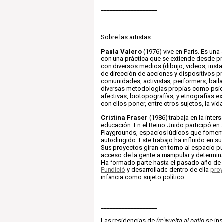
___________________
Sobre las artistas:
Paula Valero
(1976) vive en París. Es una 
con una práctica que se extiende desde 
con diversos medios (dibujo, videos, insta
de dirección de acciones y dispositivos 
comunidades, activistas, performers, bailar
diversas metodologías propias como psi
afectivas, biotopografías, y etnografías e
con ellos poner, entre otros sujetos, la vi
Cristina Fraser
(1986) trabaja en la inters
educación. En el Reino Unido participó en
Playgrounds
, espacios lúdicos que fomen
autodirigido. Este trabajo ha influido en su
Sus proyectos giran en torno al espacio pú
acceso de la gente a manipular y determin
Ha formado parte hasta el pasado año de 
Fundició
y desarrollado dentro de ella
pro
infancia como sujeto político.
___________________
Las residencias de
(re)vuelta al patio
se ins