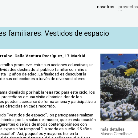
nosotras
proyectos
es familiares. Vestidos de espacio
ralbo. Calle Ventura Rodríguez, 17. Madrid
erralbo promueve, entre sus acciones educativas, un
ctividades destinado al público familiar con niños
sta 12 años de edad. La finalidad es descubrir la
 de sus colecciones a través de diversos talleres
grama diseñado por
hablarenarte:
para este ciclo, los
an precedidos de una visita dinámica donde los
tes pueden acercarse de forma amena y participativa a
cas ofrecidas en cada recorrido.
rido “Vestidos de espacio”, los participantes realizan
 dinámica por las salas del museo, que en esta ocasión
gerentes diseños de moda contemporáneos con
la exposición temporal “La moda es sueño. 25 años
más detalles
 español”. Así, pequeños y mayores tienen la
Museo Cerralbo