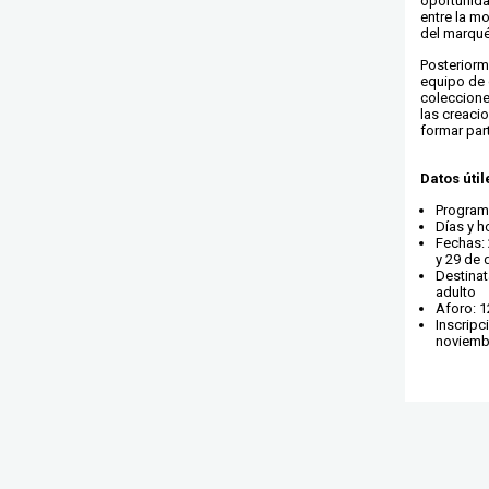
oportunida
entre la m
del marqué
Posteriorme
equipo de 
coleccione
las creaci
formar part
Datos útil
Program
Días y h
Fechas: 
y 29 de 
Destinat
adulto
Aforo: 1
Inscripc
noviembr