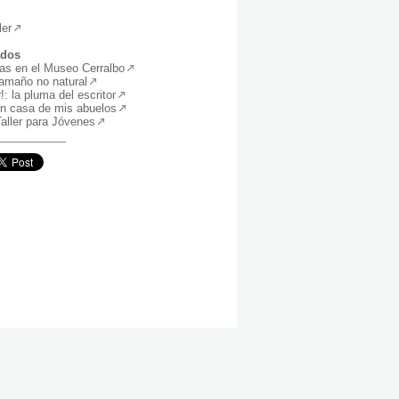
ler
ados
as en el Museo Cerralbo
Tamaño no natural
!: la pluma del escritor
 En casa de mis abuelos
Taller para Jóvenes