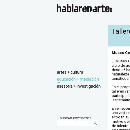
Taller
Museo Cer
El Museo C
ciclo de a
desde 6 ha
artes + cultura
naturaleza
temáticos.
educación + mediación
asesoría + investigación
En el pro
talleres v
participan
las temáti
En el recor
una visita
acogen su
BUSCAR PROYECTOS
motivo de 
de talento