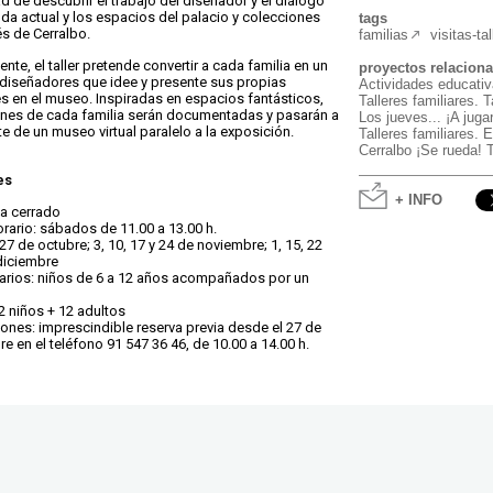
d de descubrir el trabajo del diseñador y el diálogo
oda actual y los espacios del palacio y colecciones
tags
s de Cerralbo.
familias
visitas-tal
nte, el taller pretende convertir a cada familia en un
proyectos relacion
diseñadores que idee y presente sus propias
Actividades educativ
s en el museo. Inspiradas en espacios fantásticos,
Talleres familiares. 
ones de cada familia serán documentadas y pasarán a
Los jueves... ¡A jugar
e de un museo virtual paralelo a la exposición.
Talleres familiares.
Cerralbo ¡Se rueda! 
es
+ INFO
a cerrado
orario: sábados de 11.00 a 13.00 h.
27 de octubre; 3, 10, 17 y 24 de noviembre; 1, 15, 22
diciembre
arios: niños de 6 a 12 años acompañados por un
2 niños + 12 adultos
iones: imprescindible reserva previa desde el 27 de
e en el teléfono 91 547 36 46, de 10.00 a 14.00 h.