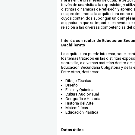
horas
entre los meses de octubre de 2018 
través de una visita a la exposición, y utili
distintas dinámicas de reflexión y aprendiz
es aproximarnos a la arquitectura como disc
cuyos contenidos supongan un
complem
asignaturas que se imparten en sendas e
relación a las diversas competencias del c
Interés curricular de Educación Secun
Bachillerato
La arquitectura puede interesar, por el cará
los temas tratados en las distintas expos
sobre ella, a diversas materias dentro de l
Educación Secundaria Obligatoria y de la e
Entre otras, destacan:
Dibujo Técnico
Diseño
Física y Química
Cultura Audiovisual
Geografía e Historia
Historia del Arte
Matemáticas
Educación Plástica
Datos útiles