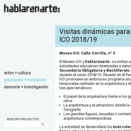
Visitas dinámicas para
ICO 2018/19
Museo ICO. Calle Zorrilla, nº 3
El Museo ICO y
hablarenarte:
os invitan a
actividades educativas destinadas a estu
Secundaria Obligatoria y Bachillerato
artes + cultura
durante el curso 2018/19. Situado en el Pa
ICO promueve un ambicioso programa anu
educación + mediación
temporales centrado en la arquitectura y e
asesoría + investigación
tres ejes temáticos:
El papel de la arquitectura frente a los
retos.
La arquitectura y el urbanismo desde la 
fotografía.
Las grandes figuras, escuelas o corrient
arquitectura contemporánea.
BUSCAR PROYECTOS
La actividad se desarrollará los
miércoles