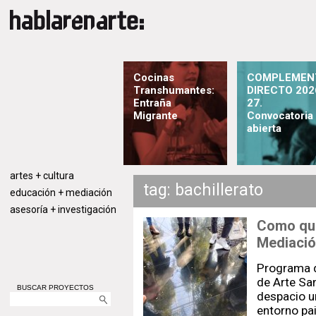
Cocinas
COMPLEMEN
Transhumantes:
DIRECTO 202
Entraña
27.
Migrante
Convocatoria
abierta
artes + cultura
tag: bachillerato
educación + mediación
asesoría + investigación
Como qui
Mediació
Programa d
de Arte Sa
BUSCAR PROYECTOS
despacio un
entorno pai