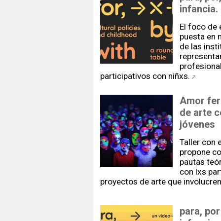
infancia
El foco de
puesta en 
de las inst
representan
profesiona
participativos con niñxs.
Amor fer
de arte 
jóvenes
Taller con 
propone co
pautas teór
con lxs pa
proyectos de arte que involucren
para, por