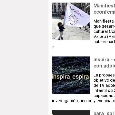
Manifies
econfemi
Manifiesta 
que desarr
cultural Co
Valero (Pa
hablarenart
inspira -
con adol
La propuest
objetivo d
de 19 adol
infantil de
capacidade
investigación, acción y enunciac
para, por