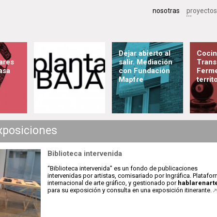
nosotras
proyectos
Dejar abierto al
Cocin
lares
salir. Mediación
Trans
asa
con Fundación
Ferm
Mapfre
territ
exposiciones
Biblioteca intervenida
“Biblioteca intervenida” es un fondo de publicaciones
intervenidas por artistas, comisariado por Ingráfica. Platafo
internacional de arte gráfico, y gestionado por
hablarenart
para su exposición y consulta en una exposición itinerante.