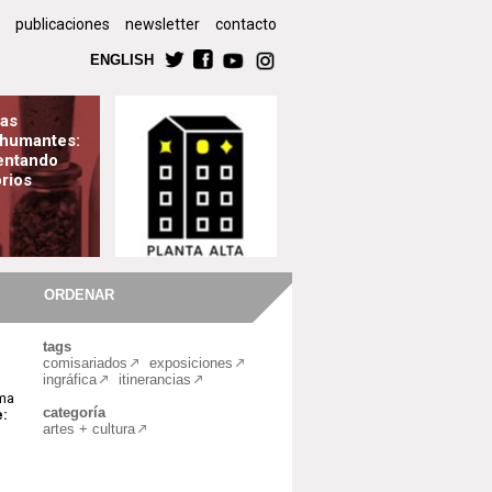
publicaciones
newsletter
contacto
ENGLISH
as
humantes:
entando
orios
ORDENAR
tags
comisariados
exposiciones
ingráfica
itinerancias
rma
categoría
e:
artes + cultura