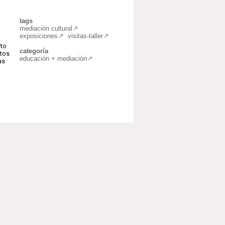
tags
mediación cultural
exposiciones
visitas-taller
rto
categoría
etos
educación + mediación
as