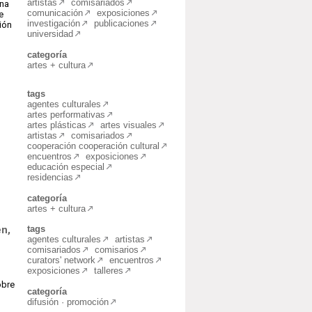
artistas
comisariados
una
comunicación
exposiciones
e
investigación
publicaciones
ción
universidad
categoría
artes + cultura
tags
agentes culturales
artes performativas
artes plásticas
artes visuales
artistas
comisariados
cooperación cooperación cultural
encuentros
exposiciones
educación especial
residencias
categoría
artes + cultura
en,
tags
agentes culturales
artistas
comisariados
comisarios
curators' network
encuentros
exposiciones
talleres
obre
categoría
difusión · promoción