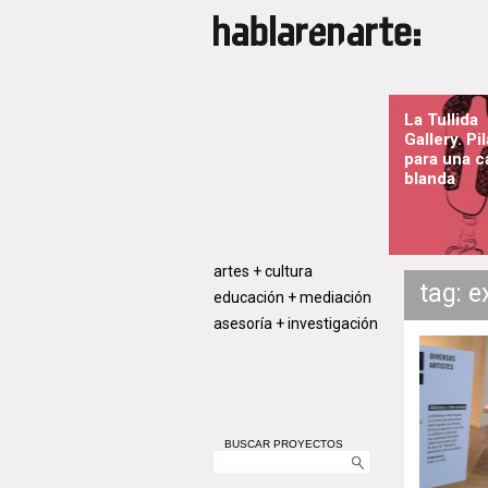
La Tullida
Gallery. Pi
para una c
blanda
artes + cultura
tag: 
educación + mediación
asesoría + investigación
BUSCAR PROYECTOS