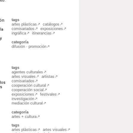
ito.
ión
tags
artes plásticas
catálogos
comisariados
exposiciones
la
ingráfica
itinerancias
 y
categoría
difusión · promoción
tags
agentes culturales
artes visuales
artistas
comisariados
los
cooperación cultural
os
cooperación social
exposiciones
festivales
investigación
mediación cultural
categoría
artes + cultura
tags
artes plásticas
artes visuales