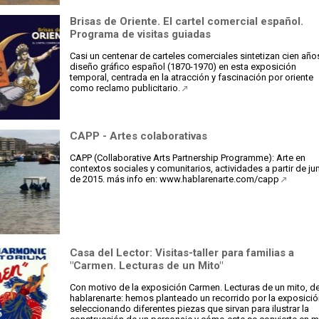
Brisas de Oriente. El cartel comercial español.
Programa de visitas guiadas
Casi un centenar de carteles comerciales sintetizan cien año
diseño gráfico español (1870-1970) en esta exposición
temporal, centrada en la atracción y fascinación por oriente
como reclamo publicitario.
CAPP - Artes colaborativas
CAPP (Collaborative Arts Partnership Programme): Arte en
contextos sociales y comunitarios, actividades a partir de ju
de 2015. más info en: www.hablarenarte.com/capp
Casa del Lector: Visitas-taller para familias a
"Carmen. Lecturas de un Mito"
Con motivo de la exposición Carmen. Lecturas de un mito, d
hablarenarte: hemos planteado un recorrido por la exposici
seleccionando diferentes piezas que sirvan para ilustrar la