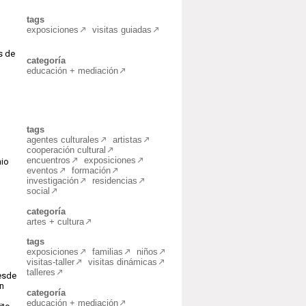
tags
exposiciones
visitas guiadas
s de
categoría
educación + mediación
tags
agentes culturales
artistas
cooperación cultural
encuentros
exposiciones
nio
eventos
formación
investigación
residencias
social
categoría
artes + cultura
tags
exposiciones
familias
niños
visitas-taller
visitas dinámicas
talleres
esde
ón
categoría
educación + mediación