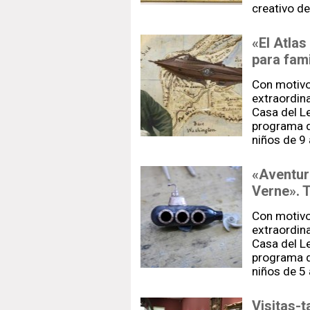
creativo de
«El Atlas
para fami
Con motivo
extraordina
Casa del L
programa d
niños de 9
«Aventur
Verne». T
Con motivo
extraordina
Casa del L
programa d
niños de 5
Visitas-t