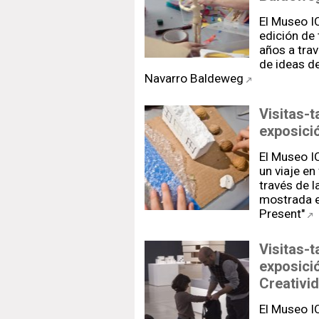
El Museo I
edición de 
años a trav
de ideas de
Navarro Baldeweg
Visitas-t
exposició
El Museo I
un viaje en
través de l
mostrada en
Present"
Visitas-t
exposici
Creativi
El Museo I