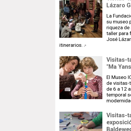
Lázaro G
La Fundaci
su museo p
riqueza de 
taller para
José Lázar
itinerarios.
Visitas-t
"Ma Yan
El Museo I
de visitas-
de 6 a 12 
temporal s
modernidad 
Visitas-t
exposici
Baldewe