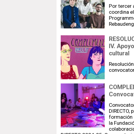
Por tercer 
coordina e
Programme 
Rebaudeng
RESOLUC
IV. Apoy
cultural
Resolución 
convocato
COMPLEM
Convocat
Convocato
DIRECTO, p
formación e
la Fundació
colaborac