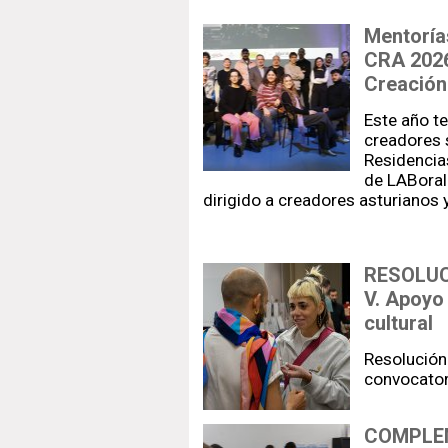
Mentorías
CRA 2026
Creación 
Este año t
creadores 
Residencia
de LABoral 
dirigido a creadores asturianos 
RESOLUC
V. Apoyo
cultural
Resolución 
convocato
COMPLEM