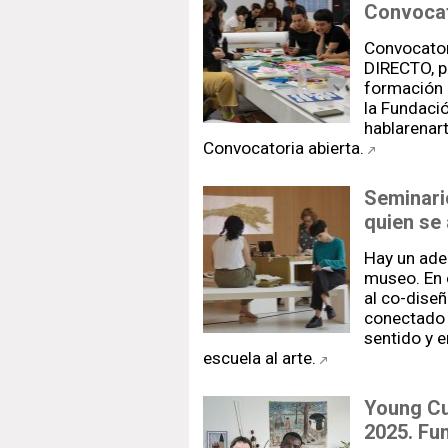
Convocat
Convocato
DIRECTO, p
formación e
la Fundaci
hablarena
Convocatoria abierta.
Seminari
quien se 
Hay un aden
museo. En 
al co-diseñ
conectado 
sentido y e
escuela al arte.
Young C
2025. Fu