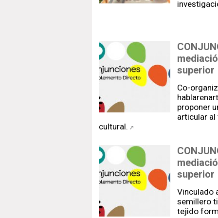
investigac
CONJUNC
mediación
superior
Co-organiz
hablarenart
proponer u
articular a
cultural.
CONJUNCI
mediación
superior
Vinculado
semillero t
tejido form