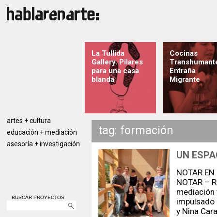
La Tullida
Cocinas
Gallery. Pilares
Transhumant
para una casa
Entraña
blanda
Migrante
artes + cultura
tag: formación
educación + mediación
asesoría + investigación
UN ESPA
NOTAR EN R
NOTAR – Re
mediación 
BUSCAR PROYECTOS
impulsado 
y Nina Cara