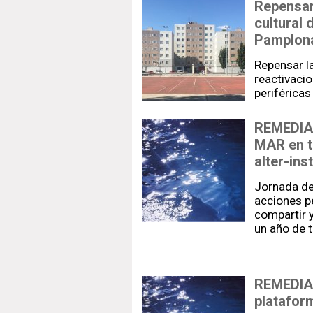
Repensar 
cultural 
Pamplon
Repensar l
reactivacio
periférica
REMEDIAR
MAR en to
alter-ins
Jornada de
acciones p
compartir y
un año de 
REMEDIAR
platafo