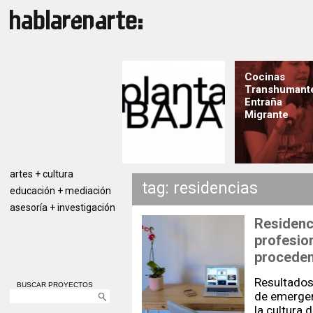
Cocinas
Transhumant
Entraña
Migrante
artes + cultura
tag: residencias
educación + mediación
asesoría + investigación
Residenci
profesion
proceden
Resultados
BUSCAR PROYECTOS
de emergen
la cultura 