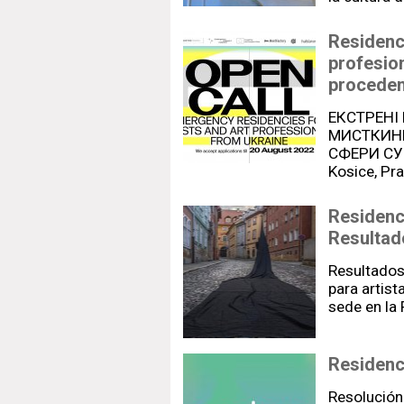
Residenci
profesion
proceden
ЕКСТРЕНІ
МИСТКИНЬ
СФЕРИ СУ
Kosice, Pr
Residenc
Resultad
Resultados
para artist
sede en la
Residenc
Resolución