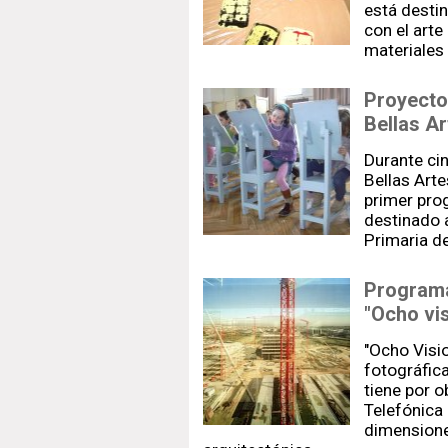
está destin
con el arte
materiales
Proyecto
Bellas Ar
Durante ci
Bellas Arte
primer pro
destinado 
Primaria de
Programa
"Ocho vis
"Ocho Visio
fotográfic
tiene por o
Telefónica 
dimensione