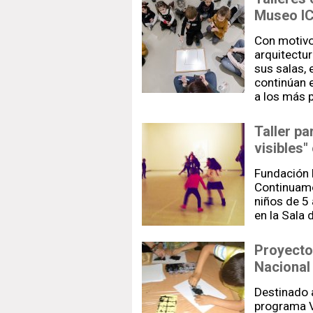
Museo IC
Con motivo
arquitectur
sus salas,
continúan 
a los más 
Taller pa
visibles"
Fundación
Continuamo
niños de 5
en la Sala
Proyecto
Nacional
Destinado 
programa V