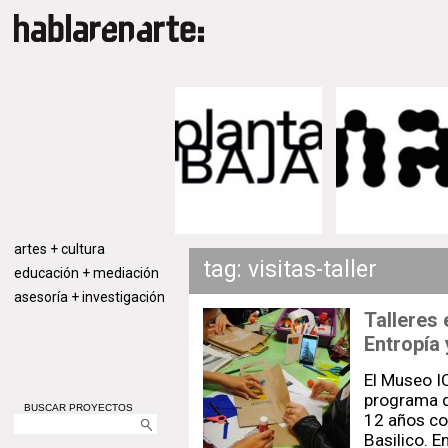
artes + cultura
tag: visitas-taller
educación + mediación
asesoría + investigación
Talleres 
Entropía
El Museo I
programa de
BUSCAR PROYECTOS
12 años co
Basilico. E