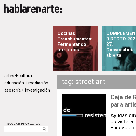
Cocinas
COMPLEMEN
Transhumantes:
DIRECTO 202
Fermentando
27.
territorios
Convocatoria
abierta
artes + cultura
tag: street art
educación + mediación
asesoría + investigación
Caja de 
para arti
Ayudas dir
durante la
BUSCAR PROYECTOS
Fundación 