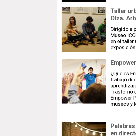
Taller u
Oíza. Art
Dirigido a 
Museo ICO
en el talle
exposición 
Empower
¿Qué es E
trabajo di
aprendizaje
Trastorno 
Empower Pa
museos y la
Palabras
en direct