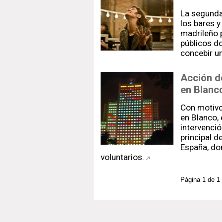
La segunda
los bares y
madrileño 
públicos d
concebir un
Acción d
en Blanc
Con motivo
en Blanco, 
intervenció
principal d
España, do
voluntarios.
Página 1 de 1