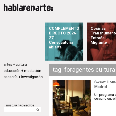
COMPLEMENTO
Cocinas
DIRECTO 2026-
Transhumant
27.
Entraña
Convocatoria
Migrante
abierta
artes + cultura
tag: foragentes cultura
educación + mediación
asesoría + investigación
Sweet Home 
Madrid
Un programa d
cercano entre 
BUSCAR PROYECTOS